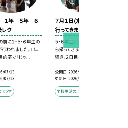
 １年 ５年 ６
７月１日(水) 修学旅行へ
級レク
行ってきました！
前に１・５・６年生の
５･６年生が元気に修学旅行か
が行われました。１年
ら帰ってきました！１日目に引き
的室で「じゃ...
続き、２日目も汗ばむく...
6/07/13
公開日
2026/07/02
6/07/13
更新日
2026/07/02
のようす
学校生活のようす