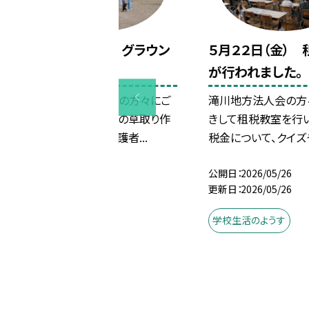
５月２５日（月） グラウン
５月２２日（金）
ド草取り
が行われました。
運動会に向け、PTAの方々にご
滝川地方法人会の方
協力頂きグラウンドの草取り作
きして租税教室を行い
業を行いました。保護者...
税金について、クイズや
公開日
2026/05/26
公開日
2026/05/26
更新日
2026/05/26
更新日
2026/05/26
学校生活のようす
学校生活のようす