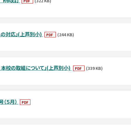
 R6改訂
(322 KB)
PDF
への対応」(上芦別小)
(244 KB)
PDF
く本校の取組について」(上芦別小)
(339 KB)
PDF
号（５月）
PDF