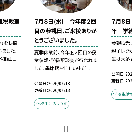
 租税教室
７月８日(水) 今年度２回
７月８日
目の参観日、ご来校ありが
年 学
とうございました。
々をお招
参観授業の
ました。
親子レク
夏季休業前、今年度２回目の授
動画...
生は大多目
業参観・学級懇談会が行われま
した。季節柄お忙しい中だ...
公開日
202
更新日
202
公開日
2026/07/13
更新日
2026/07/13
学校生活
学校生活のようす