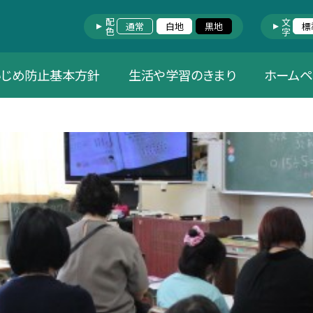
配色
文字
通常
白地
黒地
標
いじめ防止基本方針
生活や学習のきまり
ホームペ