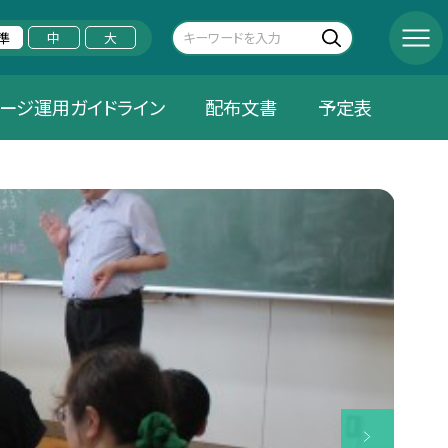
準
中
大
ージ運用ガイドライン
配布文書
予定表