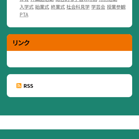
入学式
始業式
終業式
社会科見学
学芸会
授業参観
PTA
リンク
RSS