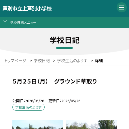
芦別市立上芦別小学校
学校日記メニュー
学校日記
トップページ
>
学校日記
>
学校生活のようす
>
詳細
５月２５日（月） グラウンド草取り
公開日
2026/05/26
更新日
2026/05/26
学校生活のようす