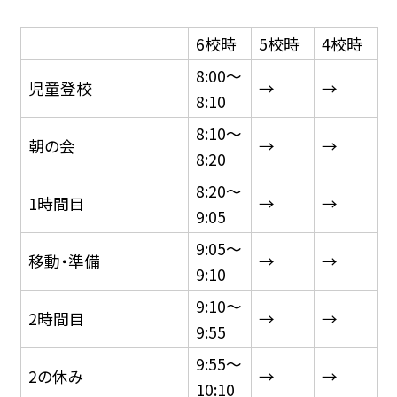
6校時
5校時
4校時
8:00〜
児童登校
→
→
8:10
8:10〜
朝の会
→
→
8:20
8:20〜
1時間目
→
→
9:05
9:05〜
移動・準備
→
→
9:10
9:10〜
2時間目
→
→
9:55
9:55〜
2の休み
→
→
10:10