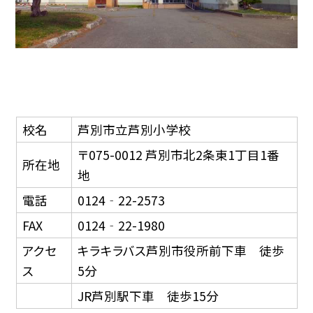
校名
芦別市立芦別小学校
〒075-0012 芦別市北2条東1丁目1番
所在地
地
電話
0124‐22-2573
FAX
0124‐22-1980
アクセ
キラキラバス芦別市役所前下車 徒歩
ス
5分
JR芦別駅下車 徒歩15分