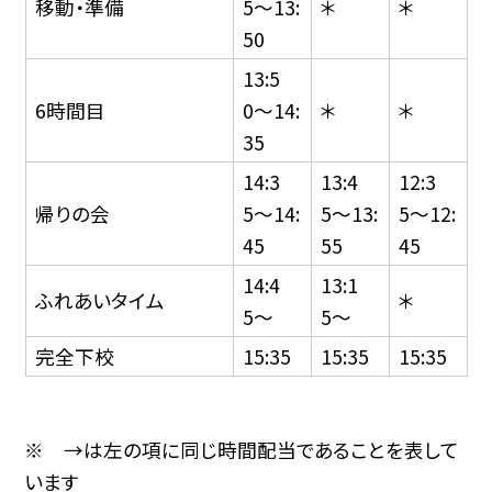
移動・準備
5〜13:
＊
＊
50
13:5
6時間目
0〜14:
＊
＊
35
14:3
13:4
12:3
帰りの会
5〜14:
5〜13:
5〜12:
45
55
45
14:4
13:1
ふれあいタイム
＊
5〜
5〜
完全下校
15:35
15:35
15:35
※ →は左の項に同じ時間配当であることを表して
います