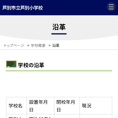
芦別市立芦別小学校
沿革
トップページ
>
学校概要
>
沿革
学校の沿革
設置年月
閉校年月
学校名
現況
日
日