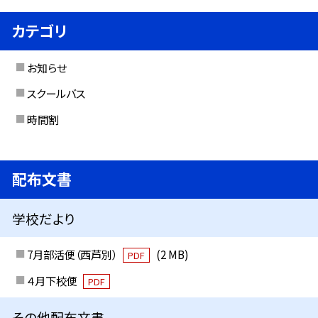
カテゴリ
お知らせ
スクールバス
時間割
配布文書
学校だより
7月部活便（西芦別）
(2 MB)
PDF
４月下校便
PDF
その他配布文書