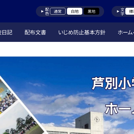
配色
文字
通常
白地
黒地
標
校日記
配布文書
いじめ防止基本方針
ホーム