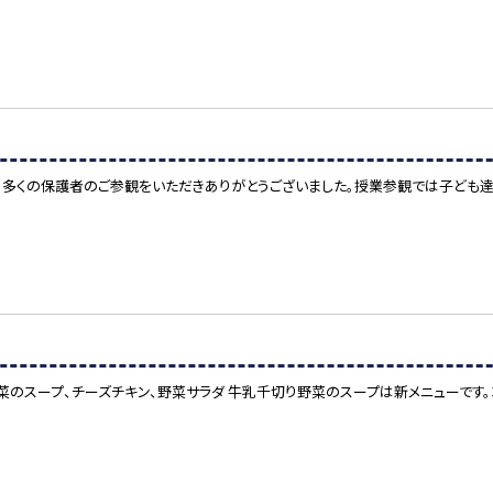
した。多くの保護者のご参観をいただきありがとうございました。授業参観では子ども
野菜のスープ、チーズチキン、野菜サラダ 牛乳千切り野菜のスープは新メニューです