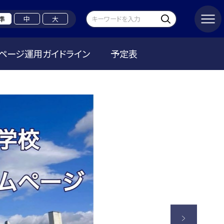
準
中
大
ページ運用ガイドライン
予定表