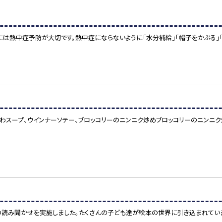
には熱中症予防が大切です。熱中症にならないように「水分補給」「帽子をかぶる」「
わふわスープ、ウインナーソテー、ブロッコリーのニンニク炒めブロッコリーのニンニ
絵本の読み聞かせを実施しました。たくさんの子ども達が絵本の世界に引き込まれてい