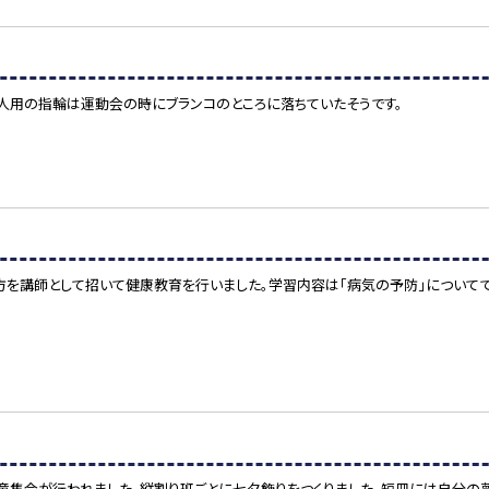
人用の指輪は運動会の時にブランコのところに落ちていたそうです。
の方を講師として招いて健康教育を行いました。学習内容は「病気の予防」について
児童集会が行われました。縦割り班ごとに七夕飾りをつくりました。短冊には自分の