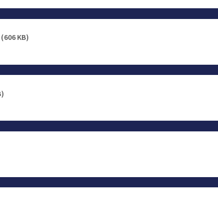
(606 KB)
B)