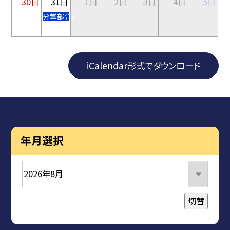
30日
31日
1日
2日
3日
4日
5日
分掌部会5
iCalendar形式でダウンロード
年月選択
切替