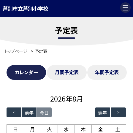
芦別市立芦別小学校
予定表
トップページ
>
予定表
カレンダー
月間予定表
年間予定表
2026年8月
前年
今日
翌年
日
月
火
水
木
金
土