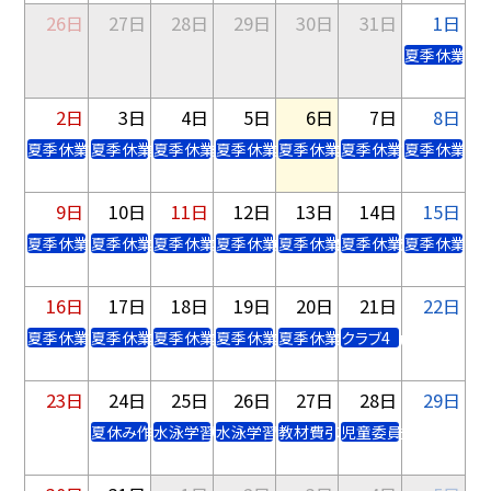
26日
27日
28日
29日
30日
31日
1日
夏季休業9
2日
3日
4日
5日
6日
7日
8日
夏季休業10 ノーゲームデー
夏季休業11
夏季休業12
夏季休業13
夏季休業14
夏季休業15 教材費
夏季休業16
9日
10日
11日
12日
13日
14日
15日
夏季休業17
夏季休業18
夏季休業19 山の日
夏季休業20 学校閉庁日
夏季休業21 学校閉庁日
夏季休業22 学校閉
夏季休業23
16日
17日
18日
19日
20日
21日
22日
夏季休業24
夏季休業25
夏季休業26
夏季休業27
夏季休業28 移動図書 貸出
クラブ4
23日
24日
25日
26日
27日
28日
29日
夏休み作品展（～9月2日） 水泳学習（1年）
水泳学習（5年）
水泳学習（2年） フッ化物洗口（高）
教材費引落日
児童委員会5 フッ化